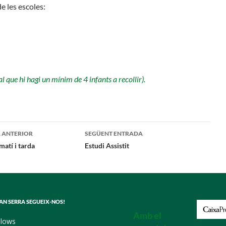
e les escoles:
al que hi hagi un mínim de 4 infants a recollir).
gació
 ANTERIOR
SEGÜENT ENTRADA
matí i tarda
Estudi Assistit
ades
CAN SERRA SEGUEIX-NOS!
Amb el
llows