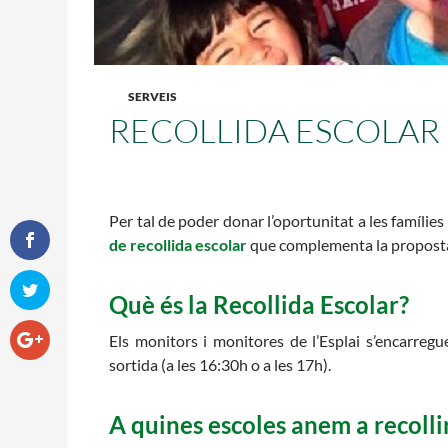
L'equip
Missió i valo
Els comptes c
Memòria d'act
SERVEIS
Proposta edu
RECOLLIDA ESCOLAR
Per tal de poder donar l’oportunitat a les famílies de
de recollida escolar
que complementa la proposta d
Què és la Recollida Escolar?
Els monitors i monitores de l’Esplai s’encarregu
sortida (a les 16:30h o a les 17h).
A quines escoles anem a recolli