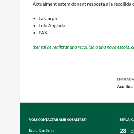
Actualment estem donant resposta a la recollida d
La Carpa
Lola Anglada
FAX
(per tal de realitzar una recollida a una nova escola, c
Nave
ENTRADA
per
Acollida 
les
entr
VOLS CONTACTAR AMB NOSALTRES?
ESPLAI 
28
Esplai Can Serra
Fo