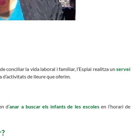
Butlletins
rs
Diari de la Fundació
lars
Fundesplai als mitjans
ivitats
Xarxes socials
cativa
 conciliar la vida laboral i familiar, l’Esplai realitza un
servei
’activitats de lleure que oferim.
en d’
anar a buscar els infants de les escoles
en l’horari de
r?