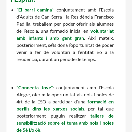
“El barri camina”
: conjuntament amb l’Escola
d’Adults de Can Serra i la Residència Francisco
Padilla, treballem per poder oferir als alumnes
de l’escola, una formació inicial en
voluntariat
amb infants i amb gent gran
. Així mateix,
CONEIX FUNDESPLAI
posteriorment, se’ls dóna l’oportunitat de poder
venir a fer de voluntari a l’entitat i/o a la
La Fundació
residència, durant un període de temps.
L'equip
Missió i valors
“Connecta Jove”
: conjuntament amb l’Escola
Els comptes clars
Alegre, oferim la oportunitat als nois i noies de
4rt de la ESO a participar d’una
formació en
Memòria d'activitats
perills dins les xarxes socials
, per tal que
Proposta educativa
posteriorment puguin realitzar
tallers de
sensibilització sobre el tema amb nois i noies
ACTUALITAT
de 5è i/o 6è.