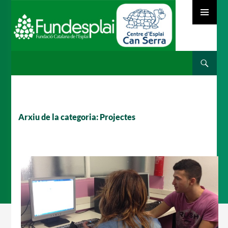
MENÚ
PRINCIPAL
Cerca
ACTIVITATS D'ESTIU
VÉS
AL
CONTINGUT
MÓN ESCOLAR
Arxiu de la categoria: Projectes
ALBERG CENTRE ESPLAI
FORMACIÓ