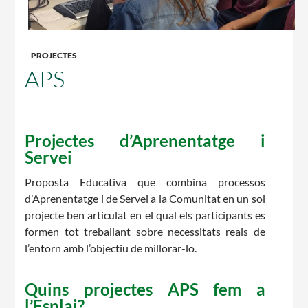
CASES DE COLÒNIES
PROJECTES
APS
ACCIÓ SOCIAL I JOVES
Projectes d’Aprenentatge i
Servei
ESPLAIS
Proposta Educativa que combina processos
d’Aprenentatge i de Servei a la Comunitat en un sol
projecte ben articulat en el qual els participants es
SUPORT TERCER SECTOR
formen tot treballant sobre necessitats reals de
l’entorn amb l’objectiu de millorar-lo.
Quins projectes APS fem a
l’Esplai?