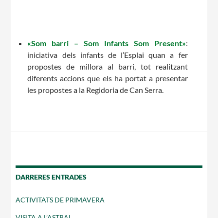
Notícies
Butlletins
«Som barri – Som Infants Som Present»
:
iniciativa dels infants de l’Esplai quan a fer
Diari de la Fundació
propostes de millora al barri, tot realitzant
Fundesplai als mitjans
diferents accions que els ha portat a presentar
les propostes a la Regidoria de Can Serra.
Xarxes socials
COL·LABORA
Fes voluntariat
Fes un donatiu
DARRERES ENTRADES
Treballa amb nosaltres
ACTIVITATS DE PRIMAVERA
VISITA A L’ASTRAL