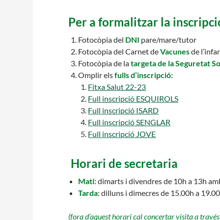
Per a formalitzar la inscripci
Fotocòpia del
DNI
pare/mare/tutor
Fotocòpia del Carnet de
Vacunes
de l’infa
Fotocòpia de la
targeta de la Seguretat So
Omplir els
fulls d’inscripció:
Fitxa Salut 22-23
Full inscripció ESQUIROLS
Full inscripció ISARD
Full inscripció SENGLAR
Full inscripció JOVE
Horari de secretaria
Matí:
dimarts i divendres de 10h a 13h amb
Tarda
: dilluns i dimecres de 15.00h a 19.0
(fora d’aquest horari cal concertar visita a través