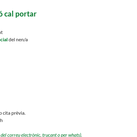
ó cal portar
nt
cial
del nen/a
 cita prèvia.
0h
 del correu electrònic, trucant o per whats).