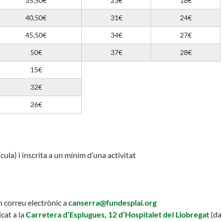
35,50€
23€
18€
Butlletins
40,50€
31€
24€
rs
Diari de la Fundació
lars
Fundesplai als mitjans
45,50€
34€
27€
ivitats
Xarxes socials
50€
37€
28€
cativa
15€
32€
26€
cula) i inscrita a un mínim d’una activitat
n correu electrònic a
canserra@fundesplai.org
cat a la
Carretera d’Esplugues, 12 d’Hospitalet del Llobregat
(da