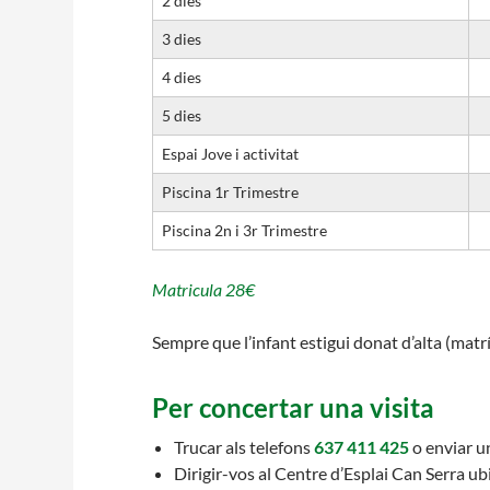
2 dies
L'equip
3 dies
Missió i valo
Els comptes c
4 dies
Memòria d'act
5 dies
Proposta edu
Espai Jove i activitat
Piscina 1r Trimestre
Piscina 2n i 3r Trimestre
Matricula 28€
Sempre que l’infant estigui donat d’alta (matrí
Per concertar una visita
Trucar als telefons
637 411 425
o enviar u
Dirigir-vos al Centre d’Esplai Can Serra ubi