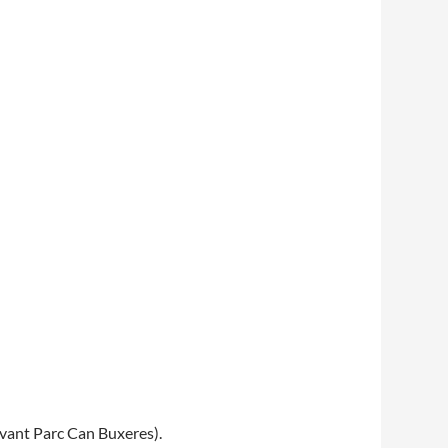
Fes un donatiu
Treballa amb nosaltres
vant Parc Can Buxeres).