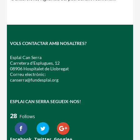
CONEIX FUNDESPLAI
VOLS CONTACTAR AMB NOSALTRES?
Esplai Can Serra
La Fundació
Carretera d’Esplugues, 12
08906 Hospitalet de Llobregat
L'equip
Correu electrònic:
canserra@fundesplai.org
Missió i valors
Els comptes clars
ESPLAI CAN SERRA SEGUEIX-NOS!
Memòria d'activitats
28
Follows
Proposta educativa
ACTUALITAT
Facebook
Twitter
Google+