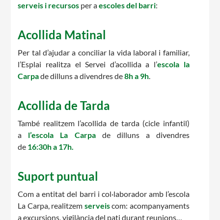
serveis i recursos
per a
escoles del barri
:
CASES DE COLÒNIES
Acollida Matinal
Per tal d’ajudar a conciliar la vida laboral i familiar,
l’Esplai realitza el Servei d’acollida a l’
escola la
ACCIÓ SOCIAL I JOVES
Carpa
de dilluns a divendres de
8h a 9h
.
Acollida de Tarda
ESPLAIS
També realitzem l’acollida de tarda (cicle infantil)
a
l’escola La Carpa
de dilluns a divendres
de
16:30h a 17h.
SUPORT TERCER SECTOR
Suport puntual
Com a entitat del barri i col·laborador amb l’escola
La Carpa, realitzem
serveis
com: acompanyaments
a excursions, vigilància del pati durant reunions…