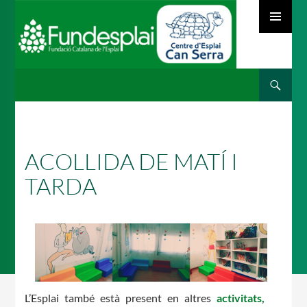
MENÚ
PRINCIPAL
Cerca
ACTIVITATS D'ESTIU
VÉS
AL
CONTINGUT
MÓN ESCOLAR
ACOLLIDA DE MATÍ I
TARDA
ALBERG CENTRE ESPLAI
FORMACIÓ
L’Esplai també està present en altres
activitats,