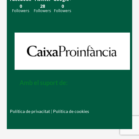
0
28
0
Followers
Followers
Followers
Notícies
Butlletins
Diari de la Fundació
Fundesplai als mitjans
Xarxes socials
COL·LABORA
Amb el suport de:
Fes voluntariat
Fes un donatiu
Política de privacitat
|
Política de cookies
Treballa amb nosaltres